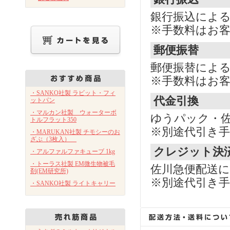
銀行振込によ
※手数料はお
郵便振替
郵便振替によ
※手数料はお
・SANKO社製 ラビット・フィ
代金引換
ットパン
・マルカン社製 ウォーターボ
ゆうパック・
トルフラット350
※別途代引き手
・MARUKAN社製 チモシーのお
ざぶ（3枚入）
クレジット決
・アルファルファキューブ 1kg
・トーラス社製 EM微生物被毛
佐川急便配送
剤(EM研究所)
※別途代引き手
・SANKO社製 ライトキャリー