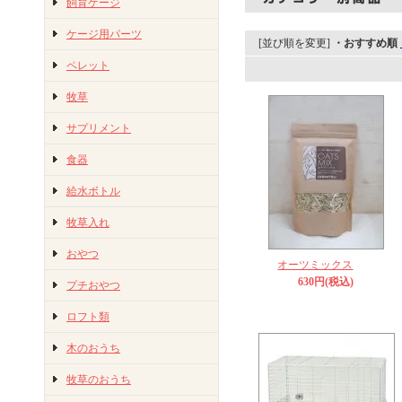
飼育ケージ
ケージ用パーツ
[並び順を変更]
・おすすめ順
ペレット
牧草
サプリメント
食器
給水ボトル
牧草入れ
おやつ
オーツミックス
630円(税込)
プチおやつ
ロフト類
木のおうち
牧草のおうち