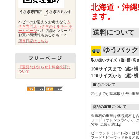
北海道・沖縄
うさぎ専門店 うさぎのミルキ
ます。
ー
ベビーのお迎えをお考えなら
う
さぎ専門店 うさぎのミルキー ホ
ームページ
へ！ 店舗オンリーの
送料について
お買い得情報もあるかも！？
店長日記はこちら
ゆうパック
取り扱いサイズ（縦×横×高さ
【重要なお知らせ】料金改訂に
100サイズまで（縦×横
ついて
120サイズから（縦×横
重さについて
25kgまでが基本取り扱い重
商品の重量について
※送料の重量は梱包資材を
フード（オレンジラベル）は1
牧草は1袋が約1kg
ピーウッド（トイレ砂）は1袋
フードとピーウッドをまと