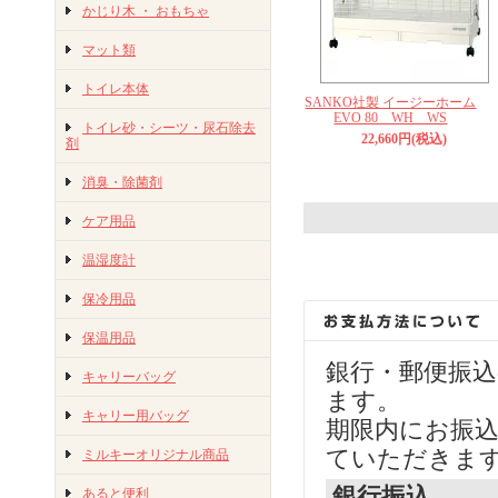
かじり木 ・ おもちゃ
マット類
トイレ本体
SANKO社製 イージーホーム
EVO 80 WH WS
トイレ砂・シーツ・尿石除去
22,660円(税込)
剤
消臭・除菌剤
ケア用品
温湿度計
保冷用品
保温用品
銀行・郵便振
キャリーバッグ
ます。
キャリー用バッグ
期限内にお振
ていただきま
ミルキーオリジナル商品
銀行振込
あると便利