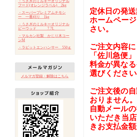
・うさぎのミルキーオリジナル
フード(オレンジラベル) 2kg
定休日の発送
・スーパープレミアムチモシ
ー 一番刈り 1kg
ホームページ
・うさぎのミルキーオリジナル
さい。
ピーウッド 7.7L
・マルカン社製 かじり木コー
ンM
ご注文内容に
・ラビットエンハンサー 550ｇ
「佐川急便」
料金が異なる
選びください
メルマガ登録・解除はこちら
ご注文後の自
おりません。
自動メールの
いただき当店
きお支払金額