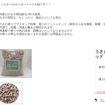
0％ミルキーのオーダーメードの砂です！！
州産ひのきの間伐材を100％使用。
さぎの習性上、かじったり、舐めたりしても安心
のきの香りでマスキング効果、香りのフィトンチッド（樹木から出る物質。殺菌・
用で、抗菌・消臭の働きが期待されます。
然素材で香りや色の添加・調整はいたしておりませんので
香りが異なる場合がありますが品質には問題ありません。
うさ
ッ
販売
購入
» 特定
買