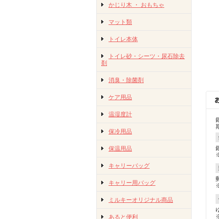
かじり木 ・ おもちゃ
マット類
トイレ本体
トイレ砂・シーツ・尿石除去
剤
消臭・除菌剤
ケア用品
温湿度計
保冷用品
保温用品
キャリーバッグ
キャリー用バッグ
ミルキーオリジナル商品
あると便利