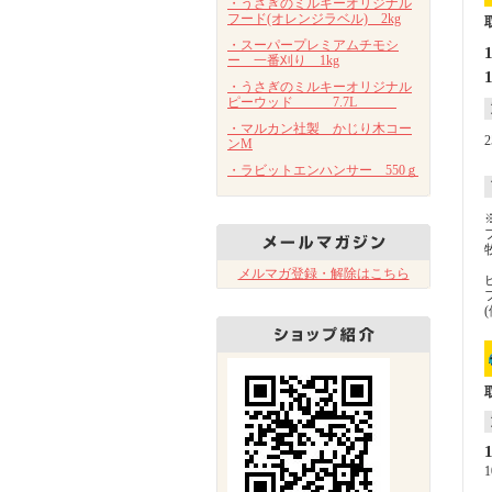
・うさぎのミルキーオリジナル
フード(オレンジラベル) 2kg
・スーパープレミアムチモシ
ー 一番刈り 1kg
・うさぎのミルキーオリジナル
ピーウッド 7.7L
・マルカン社製 かじり木コー
ンM
・ラビットエンハンサー 550ｇ
メルマガ登録・解除はこちら