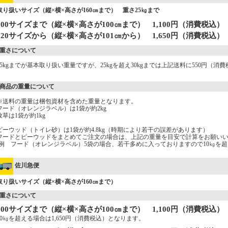
取り扱いサイズ（縦×横×高さが160㎝まで） 重さ25㎏まで
100サイズまで（縦×横×高さが100㎝まで） 1,100円（消費税込）
120サイズから（縦×横×高さが101㎝から） 1,650円（消費税込）
重さについて
25kgまでが基本取り扱い重量ですが、25kgを超え30kgまでは上記送料に550円（
商品の重量について
※送料の重量は梱包資材を含めた重量となります。
フード（オレンジラベル）は1袋が約2kg
牧草は1袋が約1kg
ピーウッド（トイレ砂）は1袋が約4.8kg（時期により若干の誤差があります）
フードとピーウッドをまとめてご注文の場合は、上記の重量を目安で計算をお願い
(例 フード（オレンジラベル）5袋の場合、若干多めに入っておりますので10㎏を超
佐川急便
取り扱いサイズ（縦×横×高さが160㎝まで）
重さについて
100サイズまで（縦×横×高さが100㎝まで） 1,100円（消費税込）
10㎏を超える場合は1,650円（消費税込）となります。