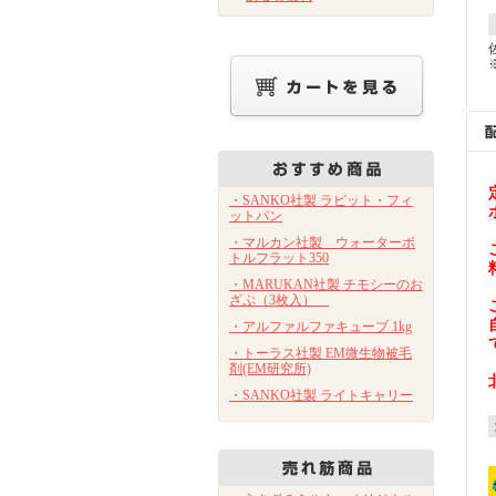
・SANKO社製 ラビット・フィ
ットパン
・マルカン社製 ウォーターボ
トルフラット350
・MARUKAN社製 チモシーのお
ざぶ（3枚入）
・アルファルファキューブ 1kg
・トーラス社製 EM微生物被毛
剤(EM研究所)
・SANKO社製 ライトキャリー