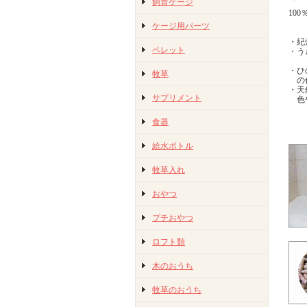
飼育ケージ
10
ケージ用パーツ
・紀
ペレット
・う
・ひ
牧草
の作
・天
サプリメント
色や
食器
給水ボトル
牧草入れ
おやつ
プチおやつ
ロフト類
木のおうち
牧草のおうち