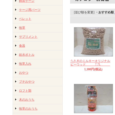
飼育ケージ
ケージ用パーツ
[並び順を変更]
・おすすめ順
ペレット
牧草
サプリメント
食器
給水ボトル
うさぎのミルキーオリジナル
牧草入れ
ピーウッド 7.7L
1,100円(税込)
おやつ
プチおやつ
ロフト類
木のおうち
牧草のおうち