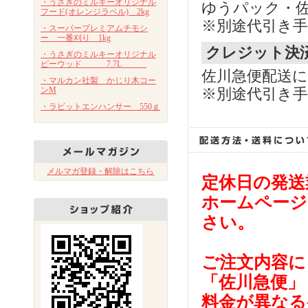
・うさぎのミルキーオリジナル
ゆうパック・
フード(オレンジラベル) 2kg
※別途代引き手
・スーパープレミアムチモシ
ー 一番刈り 1kg
クレジット決
・うさぎのミルキーオリジナル
ピーウッド 7.7L
佐川急便配送
・マルカン社製 かじり木コー
ンM
※別途代引き手
・ラビットエンハンサー 550ｇ
メルマガ登録・解除はこちら
定休日の発送
ホームページ
さい。
ご注文内容に
「佐川急便」
料金が異なる