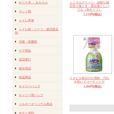
かじり木 ・ おもちゃ
ミニマルクリーン 頑固な尿
石泡で落とす 尿石落としバ
ブル（泡タイプ）
マット類
1,133円(税込)
トイレ本体
トイレ砂・シーツ・尿石除去
剤
消臭・除菌剤
ケア用品
温湿度計
保冷用品
保温用品
うさピカ毎日のお掃除 汚れ
を防いでコーティング
キャリーバッグ
1,364円(税込)
キャリー用バッグ
ミルキーオリジナル商品
あると便利