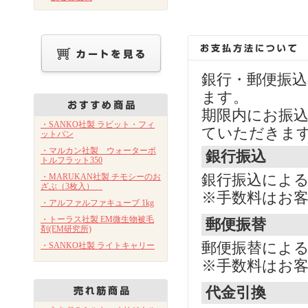
銀行・郵便振
ます。
期限内にお振
・SANKO社製 ラビット・フィ
ていただきま
ットパン
・マルカン社製 ウォーターボ
銀行振込
トルフラット350
・MARUKAN社製 チモシーのお
銀行振込によ
ざぶ（3枚入）
※手数料はお
・アルファルファキューブ 1kg
・トーラス社製 EM微生物被毛
郵便振替
剤(EM研究所)
郵便振替によ
・SANKO社製 ライトキャリー
※手数料はお
代金引換