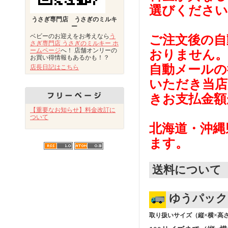
選びください
うさぎ専門店 うさぎのミルキ
ー
ベビーのお迎えをお考えなら
う
ご注文後の自
さぎ専門店 うさぎのミルキー ホ
ームページ
へ！ 店舗オンリーの
おりません。
お買い得情報もあるかも！？
自動メールの
店長日記はこちら
いただき当店
きお支払金額
【重要なお知らせ】料金改訂に
ついて
北海道・沖縄
ます。
送料について
ゆうパック
取り扱いサイズ（縦×横×高さ