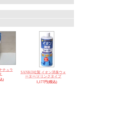
。
ナチュラ
SANKO社製 イオン消臭ウォ
え
ーター/ドリンクタイプ
込)
1,177円(税込)