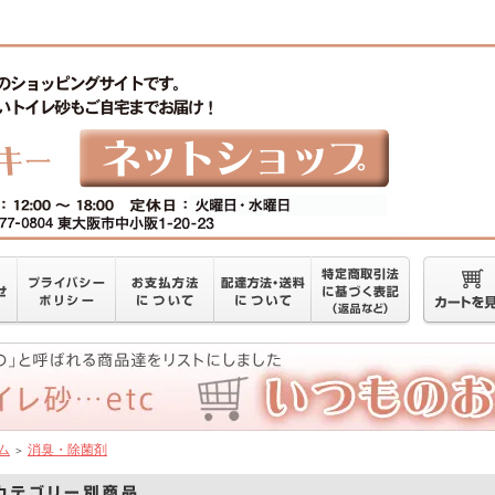
ム
消臭・除菌剤
＞