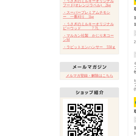
・うさぎのミルキーオリジナル
フード(オレンジラベル) 2kg
・スーパープレミアムチモシ
ー 一番刈り 1kg
・うさぎのミルキーオリジナル
ピーウッド 7.7L
・マルカン社製 かじり木コー
ンM
・ラビットエンハンサー 550ｇ
メルマガ登録・解除はこちら