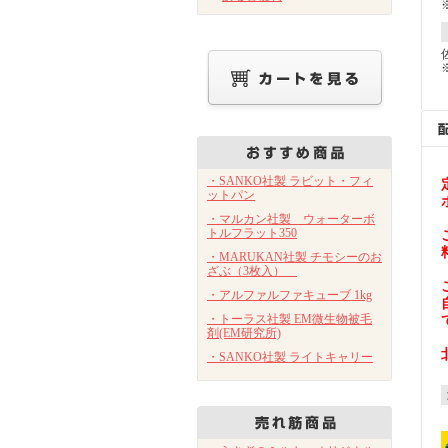
・SANKO社製 ラビット・フィ
ットパン
・マルカン社製 ウォーターボ
トルフラット350
・MARUKAN社製 チモシーのお
ざぶ（3枚入）
・アルファルファキューブ 1kg
・トーラス社製 EM微生物被毛
剤(EM研究所)
・SANKO社製 ライトキャリー