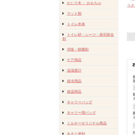
かじり木 ・ おもちゃ
うさ
マット類
トイレ本体
トイレ砂・シーツ・尿石除去
剤
消臭・除菌剤
ケア用品
温湿度計
保冷用品
保温用品
キャリーバッグ
キャリー用バッグ
ミルキーオリジナル商品
あると便利