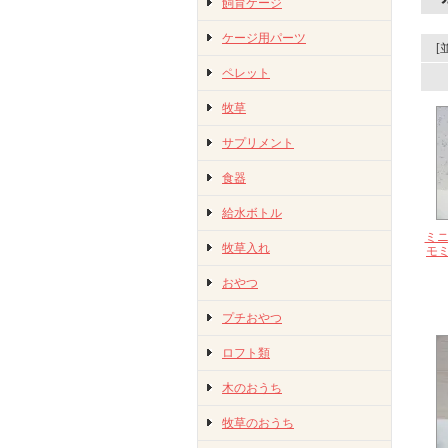
飼育ケージ
ケージ用パーツ
[
ペレット
牧草
サプリメント
食器
給水ボトル
ミニ
牧草入れ
モ
おやつ
プチおやつ
ロフト類
木のおうち
牧草のおうち