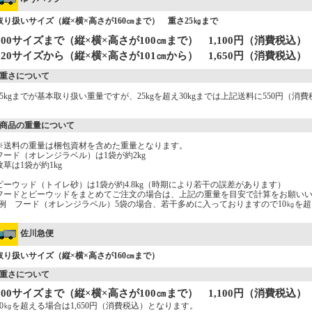
取り扱いサイズ（縦×横×高さが160㎝まで） 重さ25㎏まで
100サイズまで（縦×横×高さが100㎝まで） 1,100円（消費税込）
120サイズから（縦×横×高さが101㎝から） 1,650円（消費税込）
重さについて
25kgまでが基本取り扱い重量ですが、25kgを超え30kgまでは上記送料に550円（
商品の重量について
※送料の重量は梱包資材を含めた重量となります。
フード（オレンジラベル）は1袋が約2kg
牧草は1袋が約1kg
ピーウッド（トイレ砂）は1袋が約4.8kg（時期により若干の誤差があります）
フードとピーウッドをまとめてご注文の場合は、上記の重量を目安で計算をお願い
(例 フード（オレンジラベル）5袋の場合、若干多めに入っておりますので10㎏を超
佐川急便
取り扱いサイズ（縦×横×高さが160㎝まで）
重さについて
100サイズまで（縦×横×高さが100㎝まで） 1,100円（消費税込）
10㎏を超える場合は1,650円（消費税込）となります。