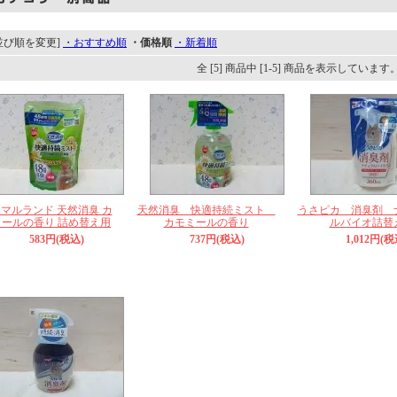
並び順を変更]
・おすすめ順
・価格順
・新着順
全 [5] 商品中 [1-5] 商品を表示しています
マルランド 天然消臭 カ
天然消臭 快適持続ミスト
うさピカ 消臭剤 
ミールの香り 詰め替え用
カモミールの香り
ルバイオ詰替
583円(税込)
737円(税込)
1,012円(税