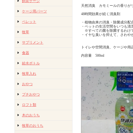
飼育ケージ
天然消臭 カモミールの香りが
ケージ用パーツ
48時間効果が続く消臭剤
ペレット
・植物由来の消臭・除菌成分配
・ペットの生活空間をいつも清
※すべての菌を除菌するわけ
牧草
・イヤな臭いを抑えて、さわや
サプリメント
トイレや空間消臭、ケージや用
食器
内容量 500ml
給水ボトル
牧草入れ
おやつ
プチおやつ
ロフト類
木のおうち
牧草のおうち