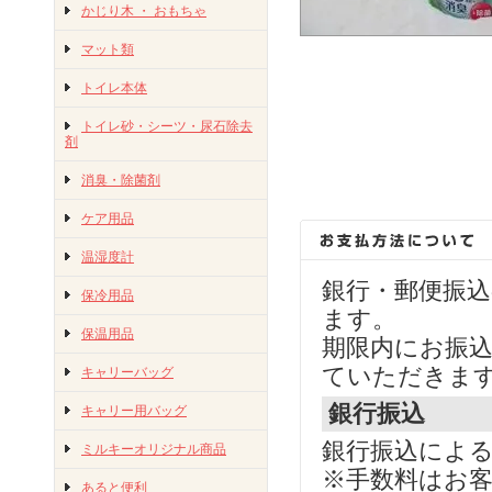
かじり木 ・ おもちゃ
マット類
トイレ本体
トイレ砂・シーツ・尿石除去
剤
消臭・除菌剤
ケア用品
温湿度計
銀行・郵便振
保冷用品
ます。
保温用品
期限内にお振
ていただきま
キャリーバッグ
銀行振込
キャリー用バッグ
銀行振込によ
ミルキーオリジナル商品
※手数料はお
あると便利