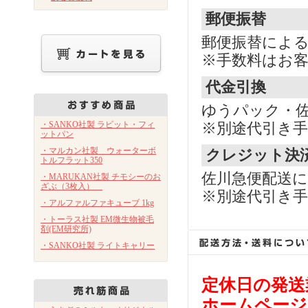
郵便振替
郵便振替によ
※手数料はお
代金引換
ゆうパック・
・SANKO社製 ラビット・フィ
※別途代引き手
ットパン
・マルカン社製 ウォーターボ
クレジット決
トルフラット350
佐川急便配送
・MARUKAN社製 チモシーのお
ざぶ（3枚入）
※別途代引き手
・アルファルファキューブ 1kg
・トーラス社製 EM微生物被毛
剤(EM研究所)
・SANKO社製 ライトキャリー
定休日の発送
ホームページ