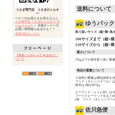
送料について
うさぎ専門店 うさぎのミルキ
ー
ベビーのお迎えをお考えなら
う
さぎ専門店 うさぎのミルキー ホ
ゆうパック
ームページ
へ！ 店舗オンリーの
お買い得情報もあるかも！？
取り扱いサイズ（縦×横×高さ
店長日記はこちら
100サイズまで（縦×横
120サイズから（縦×横
重さについて
【重要なお知らせ】料金改訂に
ついて
25kgまでが基本取り扱い重
商品の重量について
※送料の重量は梱包資材を
フード（オレンジラベル）は1
牧草は1袋が約1kg
ピーウッド（トイレ砂）は1袋
フードとピーウッドをまと
(例 フード（オレンジラベ
佐川急便