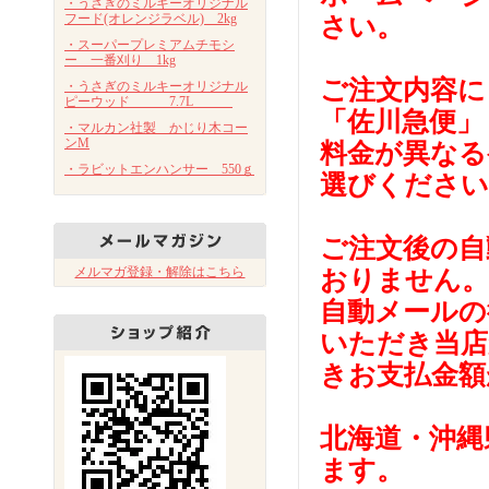
・うさぎのミルキーオリジナル
フード(オレンジラベル) 2kg
さい。
・スーパープレミアムチモシ
ー 一番刈り 1kg
ご注文内容に
・うさぎのミルキーオリジナル
ピーウッド 7.7L
「佐川急便」
・マルカン社製 かじり木コー
ンM
料金が異なる
・ラビットエンハンサー 550ｇ
選びください
ご注文後の自
メルマガ登録・解除はこちら
おりません。
自動メールの
いただき当店
きお支払金額
北海道・沖縄
ます。