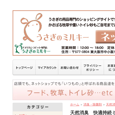
ホーム
消臭・除菌剤
天然
＞
＞
天然消臭 快適持続